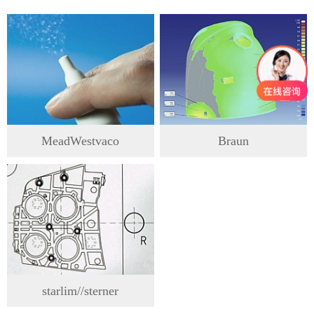
MeadWestvaco
Braun
starlim//sterner